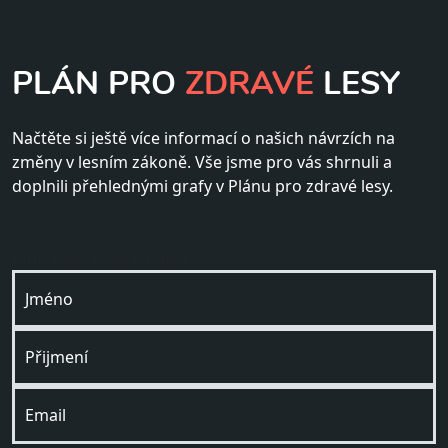
dobře fungující ochranu lesů, která
neexistuje jen na papíře.
PLÁN PRO
ZDRAVÉ
LESY
VÍCE INFORMACÍ
PODEPÍŠU VÝZVU
Načtěte si ještě více informací o našich návrzích na
změny v lesním zákoně. Vše jsme pro vás shrnuli a
doplnili přehlednými grafy v Plánu pro zdravé lesy.
Indicates required field
Jméno
Přijmení
Email