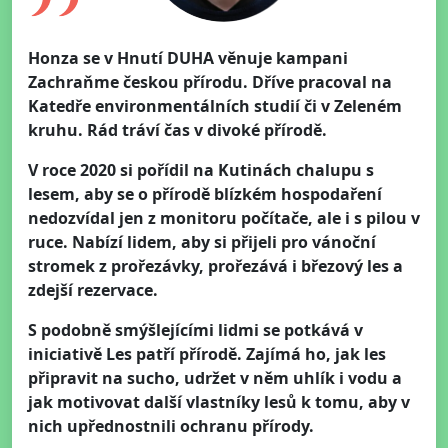
Honza se v Hnutí DUHA věnuje kampani
Zachraňme českou přírodu. Dříve pracoval na
Katedře environmentálních studií či v Zeleném
kruhu. Rád tráví čas v divoké přírodě.
V roce 2020 si pořídil na Kutinách chalupu s
lesem, aby se o přírodě blízkém hospodaření
nedozvídal jen z monitoru počítače, ale i s pilou v
ruce. Nabízí lidem, aby si přijeli pro vánoční
stromek z prořezávky, prořezává i březový les a
zdejší rezervace.
S podobně smýšlejícími lidmi se potkává v
iniciativě Les patří přírodě. Zajímá ho, jak les
připravit na sucho, udržet v něm uhlík i vodu a
jak motivovat další vlastníky lesů k tomu, aby v
nich upřednostnili ochranu přírody.