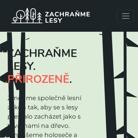
Přejít k hlavnímu obsahu
ZACHRAŇME
LESY.
PŘIROZENĚ
.
Změňme společně lesní
zákon tak, aby se s lesy
přestalo zacházet jako s
továrnami na dřevo.
Zmenšeme holoseče a