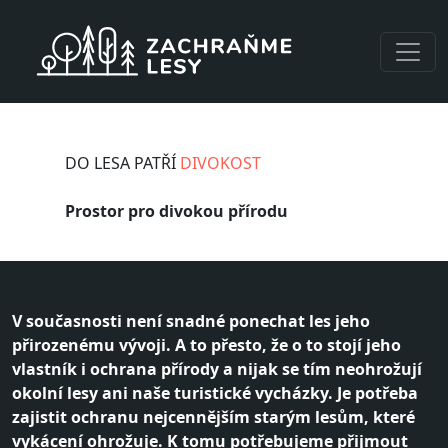
Přejít k hlavnímu obsahu
DO LESA PATŘÍ
DIVOKOST
Prostor pro divokou přírodu
V současnosti není snadné ponechat les jeho
přirozenému vývoji. A to přesto, že o to stojí jeho
vlastník i ochrana přírody a nijak se tím neohrožují
okolní lesy ani naše turistické vycházky. Je potřeba
zajistit ochranu nejcennějším starým lesům, které
vykácení ohrožuje. K tomu potřebujeme přijmout