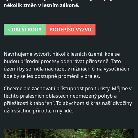
několik změn v lesním zákoně.
< DALŠÍ BODY
PODEPÍŠU VÝZVU
Navrhujeme vytvořit několik lesních území, kde se
budou přírodní procesy odehrávat přirozeně. Tato
území by se měla nacházet v nížinách či na vysočinách,
kde by se les postupně proměnil v prales.
Chceme ale zachovat i přístupnost pro turisty. Mějme v
těchto pralesních oblastech neomezený pohyb a
příležitosti k táboření. To abychom si krás naší divočiny
užili všichni: příroda, i my lidé.