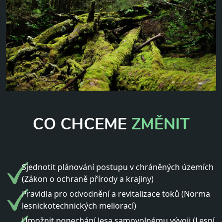
CO CHCEME
ZMĚNIT
Sjednotit plánování postupu v chráněných územích
(Zákon o ochraně přírody a krajiny)
Pravidla pro odvodnění a revitalizace toků (Norma
lesnickotechnických meliorací)
Umožnit ponechání lesa samovolnému vývoji (Lesní