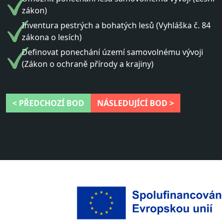
zákon)
Inventura pestrých a bohatých lesů (Vyhláška č. 84
zákona o lesích)
Definovat ponechání území samovolnému vývoji
(Zákon o ochraně přírody a krajiny)
< PŘEDCHOZÍ BOD
NÁSLEDUJÍCÍ BOD >