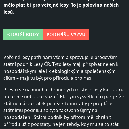
mělo platit i pro veřejné lesy. To je polovina našich
lesů.
< DALŠÍ BODY
PODEPÍŠU VÝZVU
Veřejné lesy patří nám všem a spravuje je především
státní podnik Lesy ČR. Tyto lesy mají přispívat nejen k
hospodářským, ale i k ekologickým a společenským
cílům – mají tu být pro přírodu a pro nás.
Přesto se na mnoha chráněných místech lesy kácí až na
holoseče nebo poškozují. Planým vysvětlením pak je, že
stát nemá dostatek peněz k tomu, aby je proplácel
státnímu podniku za tyto takzvané újmy na
hospodaření. Státní podnik by přitom měl chránit
přírodu už z podstaty, ne jen tehdy, kdy mu za to stát