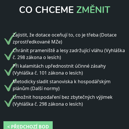
CO CHCEME
ZMĚNIT
Zajistit, že dotace oceňují to, co je třeba (Dotace
zprostředkované MZe)
Chránit prameniště a lesy zadržující vláhu (Vyhláška
č. 298 zákona o lesích)
Při kalamitách upřednostnit účinné zásahy
(Vyhláška č. 101 zákona o lesích)
Metodicky sladit stanoviska k hospodářským
plánům (Další normy)
Umožnit hospodaření bez zbytečných výjimek
(Vyhláška č. 298 zákona o lesích)
< PŘEDCHOZÍ BOD