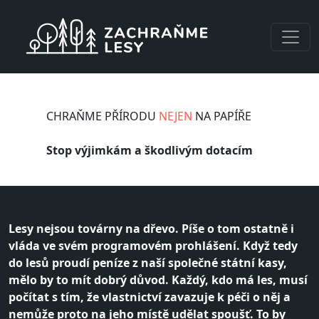
Přejít k hlavnímu obsahu
CHRAŇME PŘÍRODU
NEJEN
NA PAPÍŘE
Stop výjimkám a škodlivým dotacím
Lesy nejsou továrny na dřevo. Píše o tom ostatně i
vláda ve svém programovém prohlášení. Když tedy
do lesů proudí peníze z naší společné státní kasy,
mělo by to mít dobrý důvod. Každý, kdo má les, musí
počítat s tím, že vlastnictví zavazuje k péči o něj a
nemůže proto na jeho místě udělat spoušť. To by