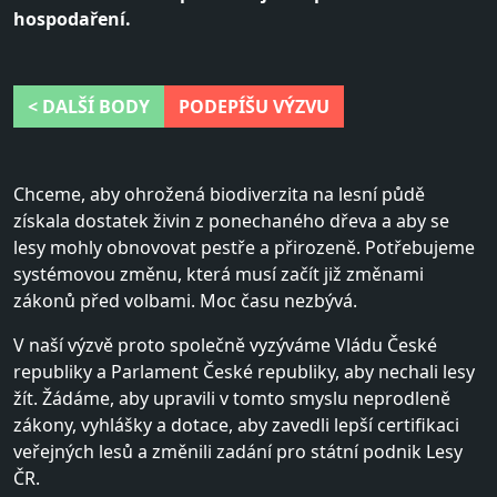
hospodaření.
< DALŠÍ BODY
PODEPÍŠU VÝZVU
Chceme, aby ohrožená biodiverzita na lesní půdě
získala dostatek živin z ponechaného dřeva a aby se
lesy mohly obnovovat pestře a přirozeně. Potřebujeme
systémovou změnu, která musí začít již změnami
zákonů před volbami. Moc času nezbývá.
V naší výzvě proto společně vyzýváme Vládu České
republiky a Parlament České republiky, aby nechali lesy
žít. Žádáme, aby upravili v tomto smyslu neprodleně
zákony, vyhlášky a dotace, aby zavedli lepší certifikaci
veřejných lesů a změnili zadání pro státní podnik Lesy
ČR.