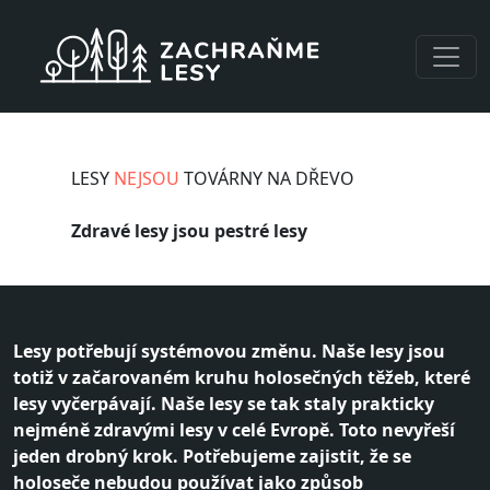
Přejít k hlavnímu obsahu
LESY
NEJSOU
TOVÁRNY NA DŘEVO
Zdravé lesy jsou pestré lesy
Lesy potřebují systémovou změnu. Naše lesy jsou
totiž v začarovaném kruhu holosečných těžeb, které
lesy vyčerpávají. Naše lesy se tak staly prakticky
nejméně zdravými lesy v celé Evropě. Toto nevyřeší
jeden drobný krok. Potřebujeme zajistit, že se
holoseče nebudou používat jako způsob